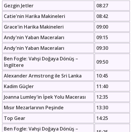
Gezgin Jetler
08:27
Catie'nin Harika Makineleri
08:42
Grace'in Harika Makineleri
09:00
Andy'nin Yaban Maceraları
09:15
Andy'nin Yaban Maceraları
09:30
Ben Fogle: Vahşi Doğaya Dönüş –
09:50
İngiltere
Alexander Armstrong ile Sri Lanka
10:45
Kadim Güçler
11:40
Joanna Lumley'in İpek Yolu Macerası
12:35
Mısır Mezarlarının Peşinde
13:30
Top Gear
14:25
Ben Fogle: Vahşi Doğaya Dönüş –