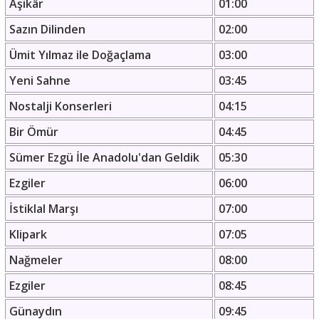
Aşikâr
01:00
Sazın Dilinden
02:00
Ümit Yılmaz ile Doğaçlama
03:00
Yeni Sahne
03:45
Nostalji Konserleri
04:15
Bir Ömür
04:45
Sümer Ezgü İle Anadolu'dan Geldik
05:30
Ezgiler
06:00
İstiklal Marşı
07:00
Klipark
07:05
Nağmeler
08:00
Ezgiler
08:45
Günaydın
09:45