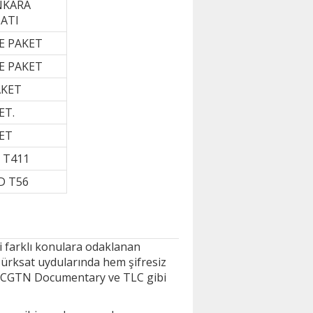
NKARA
BATI
E PAKET
E PAKET
AKET
ET.
ET
 T411
D T56
bi farklı konulara odaklanan
 Türksat uydularında hem şifresiz
l, CGTN Documentary ve TLC gibi