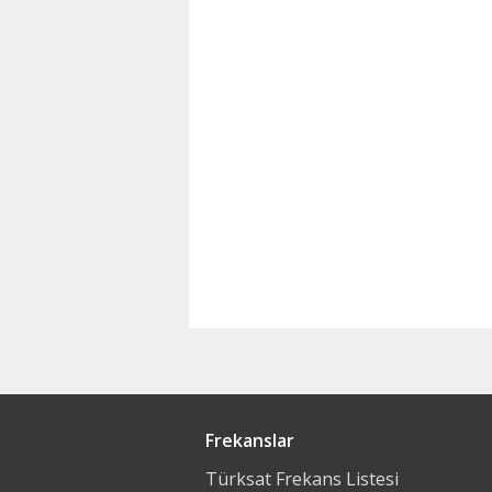
Frekanslar
Türksat Frekans Listesi