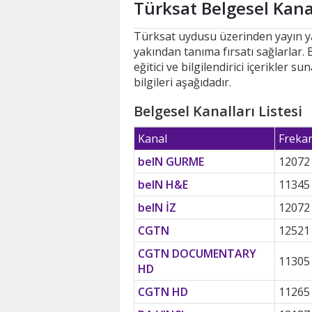
Türksat Belgesel Kanal
Türksat uydusu üzerinden yayın yap
yakından tanıma fırsatı sağlarlar. B
eğitici ve bilgilendirici içerikler
bilgileri aşağıdadır.
Belgesel Kanalları Listesi
Kanal
Freka
beIN GURME
12072
beIN H&E
11345
beIN İZ
12072
CGTN
12521
CGTN DOCUMENTARY
11305
HD
CGTN HD
11265