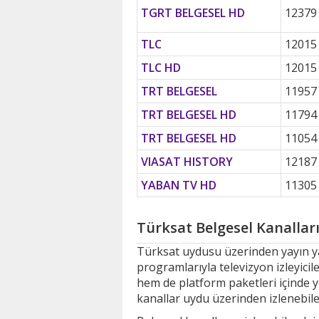
TGRT BELGESEL HD
12379
TLC
12015
TLC HD
12015
TRT BELGESEL
11957
TRT BELGESEL HD
11794
TRT BELGESEL HD
11054
VIASAT HISTORY
12187
YABAN TV HD
11305
Türksat Belgesel Kanallar
Türksat uydusu üzerinden yayın yap
programlarıyla televizyon izleyicil
hem de platform paketleri içinde 
kanallar uydu üzerinden izlenebile