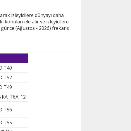
arak izleyicilere dünyayı daha
 konuları ele alır ve izleyicilere
ın güncel(Ağustos - 2026) frekans
D T49
D T57
D T49
NKA_T6A_12
D T56
D T55