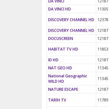
DA VINCI
12187
DA VINCI HD
11305
DISCOVERY CHANNEL HD
12378
DISCOVERY CHANNEL HD
12187
DOCUSCREEN
12187
HABİTAT TV HD
11853
ID HD
12187
NAT GEO HD
11345
National Geographic
11345
WILD HD
NATURE ESCAPE
12187
TARİH TV
11789