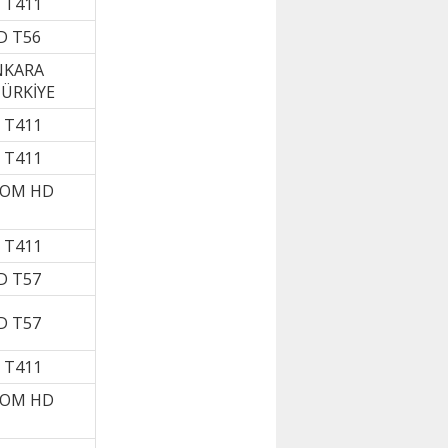
 T411
D T56
NKARA
TÜRKİYE
 T411
 T411
KOM HD
 T411
D T57
D T57
 T411
KOM HD