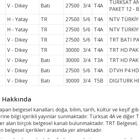
TÜRKSAT A
V - Dikey
Batı
27500
3/4
T4A
PAKET 12 - 
H - Yatay
TR
27500
5/6
T4A
NTV TÜRKİY
H - Yatay
TR
27500
5/6
T4A
NTV TÜRKİY
V - Dikey
TR
27500
5/6
T4A
TRT BATI P
V - Dikey
TR
30000
3/4
T4A
TRT HD PAK
V - Dikey
Batı
30000
3/4
T3A
TRT HD PAK
V - Dikey
Batı
27500
5/6
T4A
DTVH P4 HD
V - Dikey
Batı
30000
3/4
T5B
DIGITURK H
ı Hakkında
an belgesel kanalları; doğa, bilim, tarih, kültür ve keşif gi
erine bilgi içerikli yayınlar sunmaktadır. Türksat 4A ve diğer
yer alan birçok belgesel kanalı bulunmaktadır. TRT Belgese
n belgesel içerikleri arasında yer almaktadır.