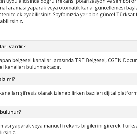
için uydu alıcısında doğru frekans, polarizasyon ve sembol ora
anal araması yaparak veya otomatik kanal güncellemesi başl
stenize ekleyebilirsiniz. Sayfamızda yer alan güncel Türksat 
bilirsiniz.
arı vardır?
apan belgesel kanalları arasında TRT Belgesel, CGTN Docum
el kanalları bulunmaktadır.
siz mi?
lları şifresiz olarak izlenebilirken bazıları dijital platform 
 bulunur?
aması yaparak veya manuel frekans bilgilerini girerek Türks
irsiniz.