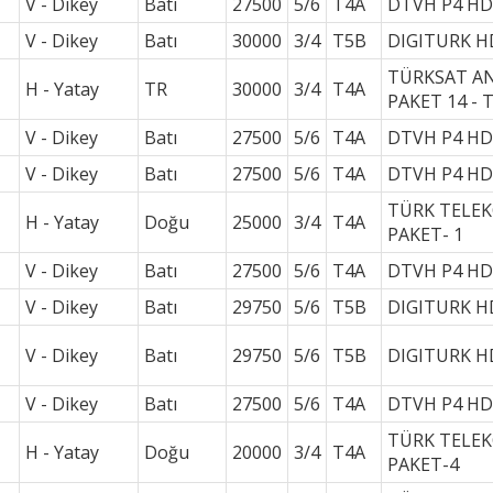
V - Dikey
Batı
27500
5/6
T4A
DTVH P4 HD
V - Dikey
Batı
30000
3/4
T5B
DIGITURK H
TÜRKSAT A
H - Yatay
TR
30000
3/4
T4A
PAKET 14 - 
V - Dikey
Batı
27500
5/6
T4A
DTVH P4 HD
V - Dikey
Batı
27500
5/6
T4A
DTVH P4 HD
TÜRK TELE
H - Yatay
Doğu
25000
3/4
T4A
PAKET- 1
V - Dikey
Batı
27500
5/6
T4A
DTVH P4 HD
V - Dikey
Batı
29750
5/6
T5B
DIGITURK H
V - Dikey
Batı
29750
5/6
T5B
DIGITURK H
V - Dikey
Batı
27500
5/6
T4A
DTVH P4 HD
TÜRK TELE
H - Yatay
Doğu
20000
3/4
T4A
PAKET-4