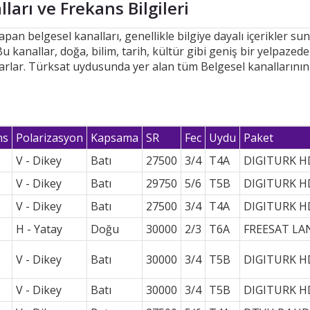
ları ve Frekans Bilgileri
an belgesel kanalları, genellikle bilgiye dayalı içerikler sun
u kanallar, doğa, bilim, tarih, kültür gibi geniş bir yelpazedeki
 sunarlar. Türksat uydusunda yer alan tüm Belgesel kanalların
ns
Polarizasyon
Kapsama
SR
Fec
Uydu
Paket
V - Dikey
Batı
27500
3/4
T4A
DIGITURK H
V - Dikey
Batı
29750
5/6
T5B
DIGITURK H
V - Dikey
Batı
27500
3/4
T4A
DIGITURK H
H - Yatay
Doğu
30000
2/3
T6A
FREESAT LA
V - Dikey
Batı
30000
3/4
T5B
DIGITURK H
V - Dikey
Batı
30000
3/4
T5B
DIGITURK H