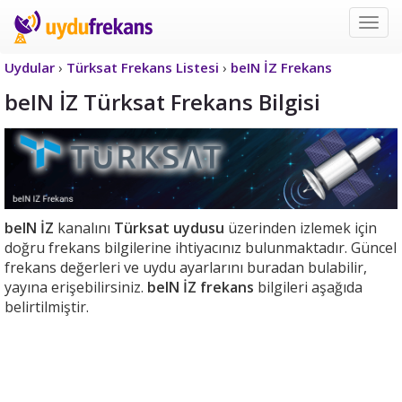
Uyd
Frek
Uydular
›
Türksat Frekans Listesi
›
beIN İZ Frekans
beIN İZ Türksat Frekans Bilgisi
beIN İZ
kanalını
Türksat uydusu
üzerinden izlemek için
doğru frekans bilgilerine ihtiyacınız bulunmaktadır. Güncel
frekans değerleri ve uydu ayarlarını buradan bulabilir,
yayına erişebilirsiniz.
beIN İZ frekans
bilgileri aşağıda
belirtilmiştir.