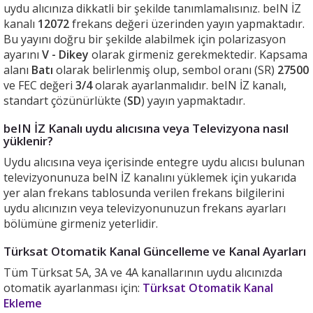
uydu alıcınıza dikkatli bir şekilde tanımlamalısınız. beIN İZ
kanalı
12072
frekans değeri üzerinden yayın yapmaktadır.
Bu yayını doğru bir şekilde alabilmek için polarizasyon
ayarını
V - Dikey
olarak girmeniz gerekmektedir. Kapsama
alanı
Batı
olarak belirlenmiş olup, sembol oranı (SR)
27500
ve FEC değeri
3/4
olarak ayarlanmalıdır. beIN İZ kanalı,
standart çözünürlükte (
SD
) yayın yapmaktadır.
beIN İZ Kanalı uydu alıcısına veya Televizyona nasıl
yüklenir?
Uydu alıcısına veya içerisinde entegre uydu alıcısı bulunan
televizyonunuza beIN İZ kanalını yüklemek için yukarıda
yer alan frekans tablosunda verilen frekans bilgilerini
uydu alıcınızın veya televizyonunuzun frekans ayarları
bölümüne girmeniz yeterlidir.
Türksat Otomatik Kanal Güncelleme ve Kanal Ayarları
Tüm Türksat 5A, 3A ve 4A kanallarının uydu alıcınızda
otomatik ayarlanması için:
Türksat Otomatik Kanal
Ekleme