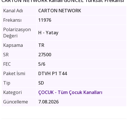
CARTON NETWORK Kanalı GÜNCEL Türksat Frekansı
Kanal Adı
CARTON NETWORK
Frekansı
11976
Polarizasyon
H - Yatay
Değeri
Kapsama
TR
SR
27500
FEC
5/6
Paket İsmi
DTVH P1 T44
Tip
SD
Kategori
ÇOCUK
- Tüm Çocuk Kanalları
Güncelleme
7.08.2026