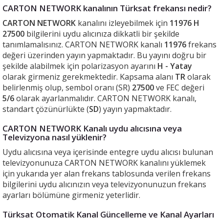
CARTON NETWORK kanalının Türksat frekansı nedir?
CARTON NETWORK
kanalını izleyebilmek için
11976 H
27500
bilgilerini uydu alıcınıza dikkatli bir şekilde
tanımlamalısınız. CARTON NETWORK kanalı
11976
frekans
değeri üzerinden yayın yapmaktadır. Bu yayını doğru bir
şekilde alabilmek için polarizasyon ayarını
H - Yatay
olarak girmeniz gerekmektedir. Kapsama alanı
TR
olarak
belirlenmiş olup, sembol oranı (SR)
27500
ve FEC değeri
5/6
olarak ayarlanmalıdır. CARTON NETWORK kanalı,
standart çözünürlükte (
SD
) yayın yapmaktadır.
CARTON NETWORK Kanalı uydu alıcısına veya
Televizyona nasıl yüklenir?
Uydu alıcısına veya içerisinde entegre uydu alıcısı bulunan
televizyonunuza CARTON NETWORK kanalını yüklemek
için yukarıda yer alan frekans tablosunda verilen frekans
bilgilerini uydu alıcınızın veya televizyonunuzun frekans
ayarları bölümüne girmeniz yeterlidir.
Türksat Otomatik Kanal Güncelleme ve Kanal Ayarları