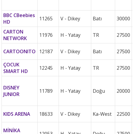
BBC CBeebies
11265
V - Dikey
Batı
30000
HD
CARTON
11976
H - Yatay
TR
27500
NETWORK
CARTOONITO
12187
V - Dikey
Batı
27500
ÇOCUK
12245
H - Yatay
TR
27500
SMART HD
DISNEY
11789
H - Yatay
Doğu
20000
JUNIOR
KIDS ARENA
18633
V - Dikey
Ka-West
22500
MİNİKA
12053
H - Yatay
Doğu
27500