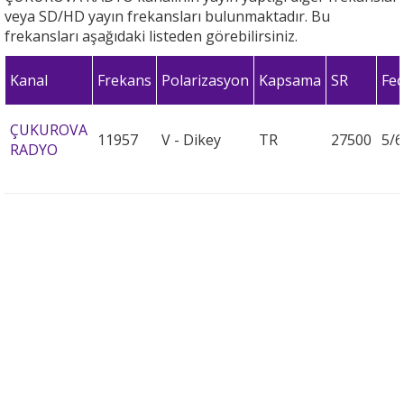
veya SD/HD yayın frekansları bulunmaktadır. Bu
frekansları aşağıdaki listeden görebilirsiniz.
Kanal
Frekans
Polarizasyon
Kapsama
SR
Fec
ÇUKUROVA
11957
V - Dikey
TR
27500
5/6
RADYO