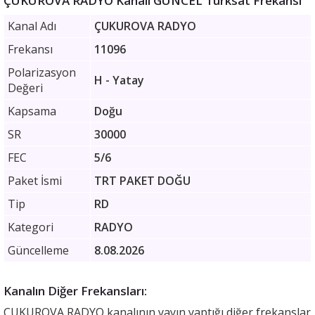
ÇUKUROVA RADYO Kanalı GÜNCEL Türksat Frekansı
Kanal Adı
ÇUKUROVA RADYO
Frekansı
11096
Polarizasyon
H - Yatay
Değeri
Kapsama
Doğu
SR
30000
FEC
5/6
Paket İsmi
TRT PAKET DOĞU
Tip
RD
Kategori
RADYO
Güncelleme
8.08.2026
Kanalın Diğer Frekansları:
ÇUKUROVA RADYO kanalının yayın yaptığı diğer frekanslar