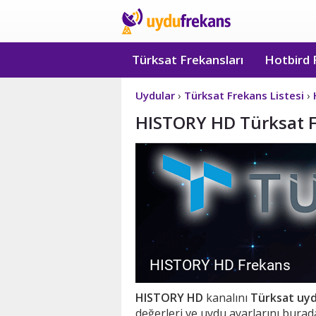
Türksat Frekansları
Hotbird 
Uydular
›
Türksat Frekans Listesi
›
HISTORY HD Türksat Fr
HISTORY HD
kanalını
Türksat uy
değerleri ve uydu ayarlarını burada