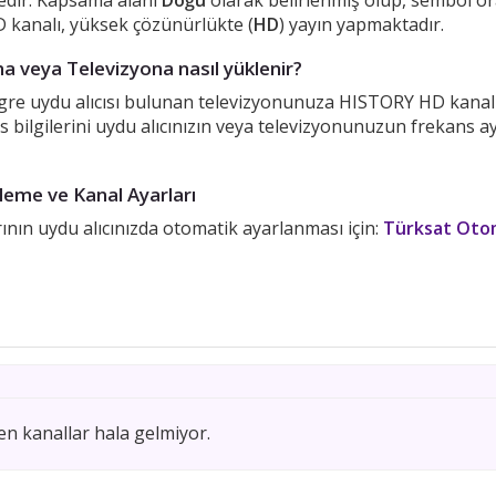
dir. Kapsama alanı
Doğu
olarak belirlenmiş olup, sembol or
 kanalı, yüksek çözünürlükte (
HD
) yayın yapmaktadır.
a veya Televizyona nasıl yüklenir?
tegre uydu alıcısı bulunan televizyonunuza HISTORY HD kanalı
s bilgilerini uydu alıcınızın veya televizyonunuzun frekans 
eme ve Kanal Ayarları
nın uydu alıcınızda otomatik ayarlanması için:
Türksat Otom
n kanallar hala gelmiyor.