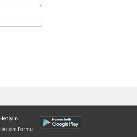
İletişim
İletişim Formu