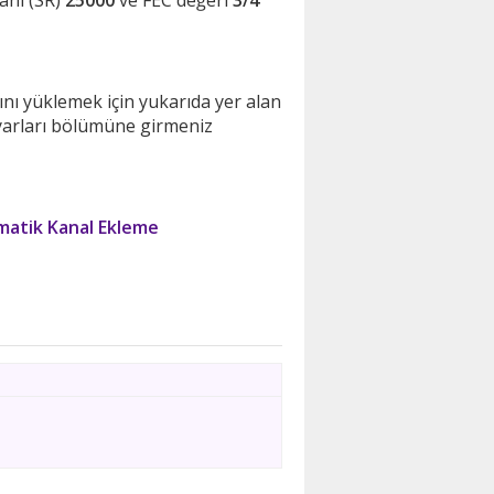
anı (SR)
25000
ve FEC değeri
3/4
nı yüklemek için yukarıda yer alan
ayarları bölümüne girmeniz
atik Kanal Ekleme