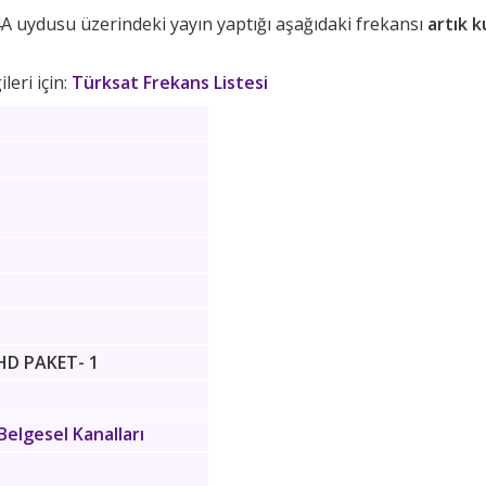
 uydusu üzerindeki yayın yaptığı aşağıdaki frekansı
artık 
leri için:
Türksat Frekans Listesi
HD PAKET- 1
elgesel Kanalları