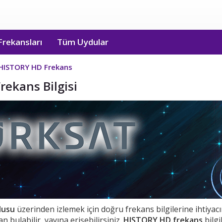
Frekansları
Tüm Uydular
HISTORY HD Frekans
ekans Bilgisi
dusu
üzerinden izlemek için doğru frekans bilgilerine ihtiya
n bulabilir, yayına erişebilirsiniz.
HISTORY HD frekans
bilgi